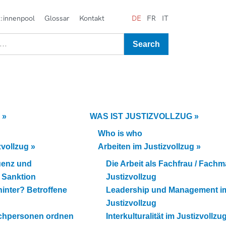
:innenpool
Glossar
Kontakt
DE
FR
IT
»
WAS IST JUSTIZVOLLZUG
»
Who is who
zvollzug
»
Arbeiten im Justizvollzug
»
uenz und
Die Arbeit als Fachfrau / Fach
e Sanktion
Justizvollzug
inter? Betroffene
Leadership und Management i
Justizvollzug
achpersonen ordnen
Interkulturalität im Justizvollzu