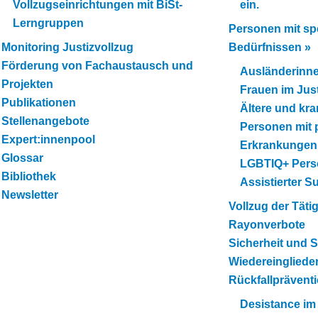
Vollzugseinrichtungen mit BiSt-
ein.
Lerngruppen
Personen mit sp
Monitoring Justizvollzug
Bedürfnissen
»
Förderung von Fachaustausch und
Ausländerinn
Projekten
Frauen im Just
Publikationen
Ältere und kr
Stellenangebote
Personen mit 
Expert:innenpool
Erkrankungen
Glossar
LGBTIQ+ Per
Bibliothek
Assistierter Su
Newsletter
Vollzug der Täti
Rayonverbote
Sicherheit und 
Wiedereingliede
Rückfallprävent
Desistance im