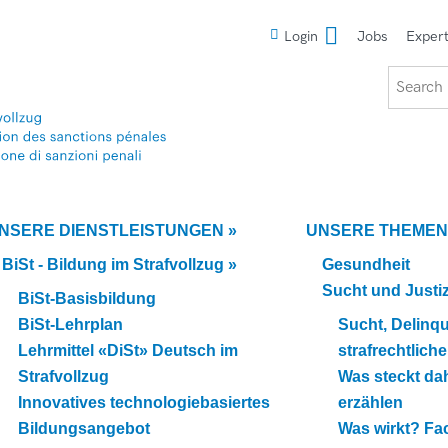
Meta
Login
Jobs
Expert
Search
NSERE DIENSTLEISTUNGEN
»
UNSERE THEMEN
BiSt - Bildung im Strafvollzug
»
Gesundheit
Sucht und Justi
BiSt-Basisbildung
BiSt-Lehrplan
Sucht, Delinq
Lehrmittel «DiSt» Deutsch im
strafrechtlich
Strafvollzug
Was steckt dah
Innovatives technologiebasiertes
erzählen
Bildungsangebot
Was wirkt? F