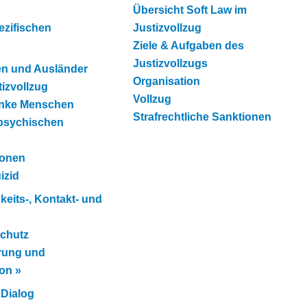
Übersicht Soft Law im
ezifischen
Justizvollzug
Ziele & Aufgaben des
Justizvollzugs
en und Ausländer
Organisation
izvollzug
Vollzug
anke Menschen
Strafrechtliche Sanktionen
psychischen
sonen
izid
gkeits-, Kontakt- und
Schutz
rung und
ion
»
 Dialog