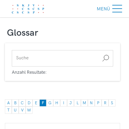
MENÜ
Glossar
Anzahl Resultate:
A
B
C
D
E
F
G
H
I
J
L
M
N
P
R
S
T
U
V
W