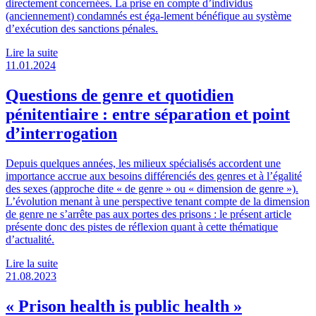
directement concernées. La prise en compte d’individus
(anciennement) condamnés est éga-lement bénéfique au système
d’exécution des sanctions pénales.
Lire la suite
11.01.2024
Questions de genre et quotidien
pénitentiaire : entre séparation et point
d’interrogation
Depuis quelques années, les milieux spécialisés accordent une
importance accrue aux besoins différenciés des genres et à l’égalité
des sexes (approche dite « de genre » ou « dimension de genre »).
L’évolution menant à une perspective tenant compte de la dimension
de genre ne s’arrête pas aux portes des prisons : le présent article
présente donc des pistes de réflexion quant à cette thématique
d’actualité.
Lire la suite
21.08.2023
« Prison health is public health »