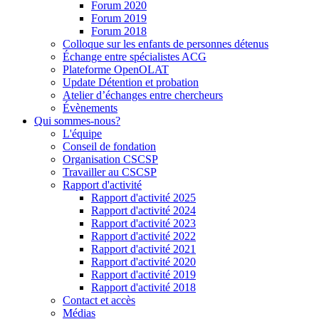
Forum 2020
Forum 2019
Forum 2018
Colloque sur les enfants de personnes détenus
Échange entre spécialistes ACG
Plateforme OpenOLAT
Update Détention et probation
Atelier d’échanges entre chercheurs
Évènements
Qui sommes-nous?
L'équipe
Conseil de fondation
Organisation CSCSP
Travailler au CSCSP
Rapport d'activité
Rapport d'activité 2025
Rapport d'activité 2024
Rapport d'activité 2023
Rapport d'activité 2022
Rapport d'activité 2021
Rapport d'activité 2020
Rapport d'activité 2019
Rapport d'activité 2018
Contact et accès
Médias