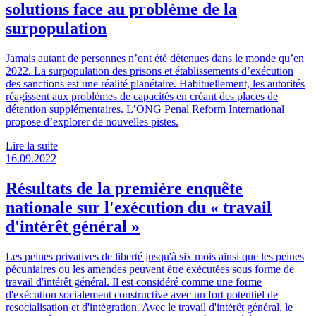
solutions face au problème de la
surpopulation
Jamais autant de personnes n’ont été détenues dans le monde qu’en
2022. La surpopulation des prisons et établissements d’exécution
des sanctions est une réalité planétaire. Habituellement, les autorités
réagissent aux problèmes de capacités en créant des places de
détention supplémentaires. L’ONG Penal Reform International
propose d’explorer de nouvelles pistes.
Lire la suite
16.09.2022
Résultats de la première enquête
nationale sur l'exécution du « travail
d'intérêt général »
Les peines privatives de liberté jusqu'à six mois ainsi que les peines
pécuniaires ou les amendes peuvent être exécutées sous forme de
travail d'intérêt général. Il est considéré comme une forme
d'exécution socialement constructive avec un fort potentiel de
resocialisation et d'intégration. Avec le travail d'intérêt général, le