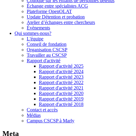
Colloque sur les enfants de personnes détenus
Échange entre spécialistes ACG
Plateforme OpenOLAT
Update Détention et probation
Atelier d’échanges entre chercheurs
Évènements
Qui sommes-nous?
L'équipe
Conseil de fondation
Organisation CSCSP
Travailler au CSCSP
Rapport d'activité
Rapport d'activité 2025
Rapport d'activité 2024
Rapport d'activité 2023
Rapport d'activité 2022
Rapport d'activité 2021
Rapport d'activité 2020
Rapport d'activité 2019
Rapport d'activité 2018
Contact et accès
Médias
Campus CSCSP à Marly
Meta