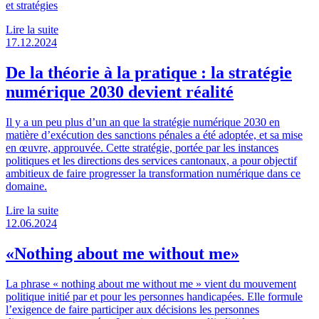
et stratégies
Lire la suite
17.12.2024
De la théorie à la pratique : la stratégie
numérique 2030 devient réalité
Il y a un peu plus d’un an que la stratégie numérique 2030 en
matière d’exécution des sanctions pénales a été adoptée, et sa mise
en œuvre, approuvée. Cette stratégie, portée par les instances
politiques et les directions des services cantonaux, a pour objectif
ambitieux de faire progresser la transformation numérique dans ce
domaine.
Lire la suite
12.06.2024
«Nothing about me without me»
La phrase « nothing about me without me » vient du mouvement
politique initié par et pour les personnes handicapées. Elle formule
l’exigence de faire participer aux décisions les personnes