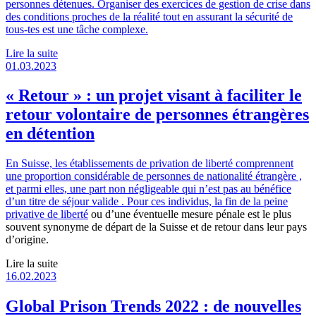
personnes détenues. Organiser des exercices de gestion de crise dans
des conditions proches de la réalité tout en assurant la sécurité de
tous-tes est une tâche complexe.
Lire la suite
01.03.2023
« Retour » : un projet visant à faciliter le
retour volontaire de personnes étrangères
en détention
En Suisse, les établissements de privation de liberté comprennent
une proportion considérable de personnes de nationalité étrangère ,
et parmi elles, une part non négligeable qui n’est pas au bénéfice
d’un titre de séjour valide . Pour ces individus, la fin de la
peine
privative de liberté
ou d’une éventuelle mesure pénale est le plus
souvent synonyme de départ de la Suisse et de retour dans leur pays
d’origine.
Lire la suite
16.02.2023
Global Prison Trends 2022 : de nouvelles