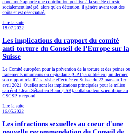
condamné apporte une contribution positive à la société et reste
socialement intégré, alors qu'en détention, il génère avant tout des
coûts et est désocialisé.
Lire la suite
18.07.2022
Les implications du rapport du comité
anti-torture du Conseil de l’Europe sur la
Suisse
Le Comité européen pour la prévention de la torture et des peines ou
traitements inhumains ou dégradants (CPT) a publié en juin dernier
son rapport relatif à sa visite effectuée en Suisse du 22 mars au 1er
avril 2021. Quelles sont les implications principales pour le milieu
carcéral ? Jean-Sébastien Blanc (JSB), collaborateur scientifique au
CSCSP, y répond.
Lire la suite
16.05.2022
Les infractions sexuelles au coeur d'une
nouvelle recommendation du Conseil de