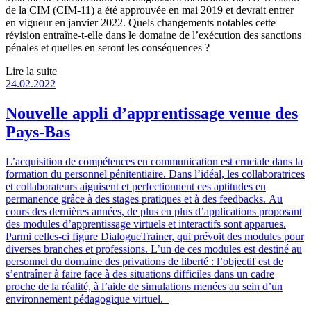
de la CIM (CIM-11) a été approuvée en mai 2019 et devrait entrer
en vigueur en janvier 2022. Quels changements notables cette
révision entraîne-t-elle dans le domaine de l’exécution des sanctions
pénales et quelles en seront les conséquences ?
Lire la suite
24.02.2022
Nouvelle appli d’apprentissage venue des
Pays-Bas
L’acquisition de compétences en communication est cruciale dans la
formation du personnel pénitentiaire. Dans l’idéal, les collaboratrices
et collaborateurs aiguisent et perfectionnent ces aptitudes en
permanence grâce à des stages pratiques et à des feedbacks. Au
cours des dernières années, de plus en plus d’applications proposant
des modules d’apprentissage virtuels et interactifs sont apparues.
Parmi celles-ci figure DialogueTrainer, qui prévoit des modules pour
diverses branches et professions. L’un de ces modules est destiné au
personnel du domaine des privations de liberté : l’objectif est de
s’entraîner à faire face à des situations difficiles dans un cadre
proche de la réalité, à l’aide de simulations menées au sein d’un
environnement pédagogique virtuel.