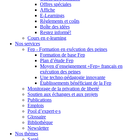
Offres spéciales
Affiche
E-Learnings
Règlements et coûts
Boîte des idées
Restez informé!
Cours en e-learning
Nos services
Fep - Formation en exécution des peines
Formation de base Fep
Plan d’étude Fep
Moyen d’enseignement «Fep» français en
exécution des peines
Une techno-pédagogie innovante
Établissements bénéficiant de la Fep
Monitorage de la privation de liberté
Soutien aux échanges et aux projets
Publications
Emplois
Pool d’expert∙e∙s
Glossaire
Bibliothèque
Newsletter
Nos thèmes
Santé