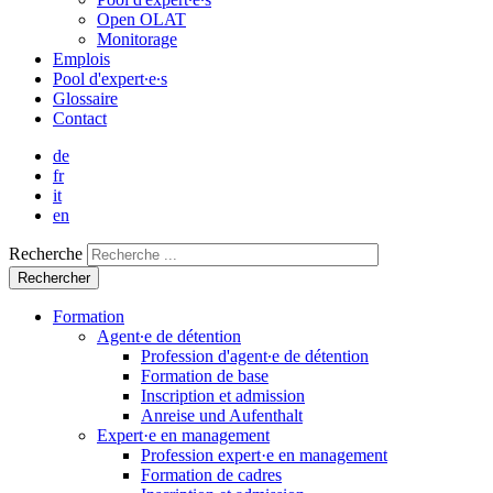
Open OLAT
Monitorage
Emplois
Pool d'expert∙e∙s
Glossaire
Contact
de
fr
it
en
Recherche
Formation
Agent∙e de détention
Profession d'agent∙e de détention
Formation de base
Inscription et admission
Anreise und Aufenthalt
Expert·e en management
Profession expert·e en management
Formation de cadres