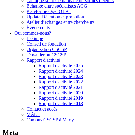
Colloque sur les enfants de personnes détenus
Échange entre spécialistes ACG
Plateforme OpenOLAT
Update Détention et probation
Atelier d’échanges entre chercheurs
Évènements
Qui sommes-nous?
L'équipe
Conseil de fondation
Organisation CSCSP
Travailler au CSCSP
Rapport d'activité
Rapport d'activité 2025
Rapport d'activité 2024
Rapport d'activité 2023
Rapport d'activité 2022
Rapport d'activité 2021
Rapport d'activité 2020
Rapport d'activité 2019
Rapport d'activité 2018
Contact et accès
Médias
Campus CSCSP à Marly
Meta