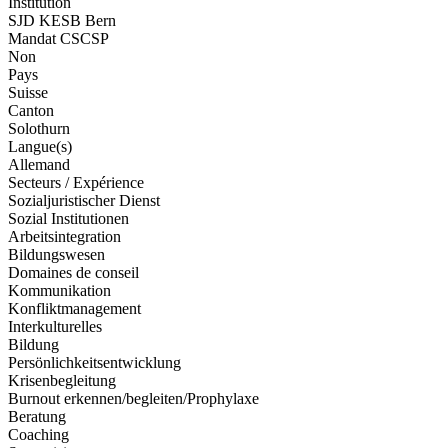
Institution
SJD KESB Bern
Mandat CSCSP
Non
Pays
Suisse
Canton
Solothurn
Langue(s)
Allemand
Secteurs / Expérience
Sozialjuristischer Dienst
Sozial Institutionen
Arbeitsintegration
Bildungswesen
Domaines de conseil
Kommunikation
Konfliktmanagement
Interkulturelles
Bildung
Persönlichkeitsentwicklung
Krisenbegleitung
Burnout erkennen/begleiten/Prophylaxe
Beratung
Coaching