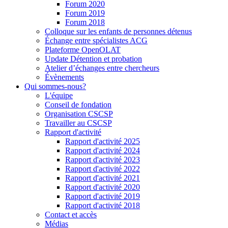
Forum 2020
Forum 2019
Forum 2018
Colloque sur les enfants de personnes détenus
Échange entre spécialistes ACG
Plateforme OpenOLAT
Update Détention et probation
Atelier d’échanges entre chercheurs
Évènements
Qui sommes-nous?
L'équipe
Conseil de fondation
Organisation CSCSP
Travailler au CSCSP
Rapport d'activité
Rapport d'activité 2025
Rapport d'activité 2024
Rapport d'activité 2023
Rapport d'activité 2022
Rapport d'activité 2021
Rapport d'activité 2020
Rapport d'activité 2019
Rapport d'activité 2018
Contact et accès
Médias