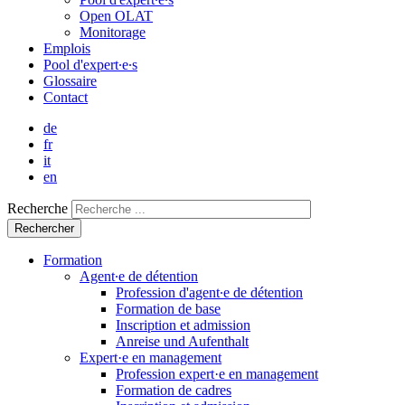
Open OLAT
Monitorage
Emplois
Pool d'expert∙e∙s
Glossaire
Contact
de
fr
it
en
Recherche
Formation
Agent∙e de détention
Profession d'agent∙e de détention
Formation de base
Inscription et admission
Anreise und Aufenthalt
Expert·e en management
Profession expert·e en management
Formation de cadres