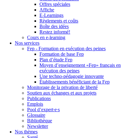
Offres spéciales
Affiche
E-Learnings
Règlements et coûts
Boîte des idées
Restez informé!
Cours en e-learning
Nos services
Fep - Formation en exécution des peines
Formation de base Fep
Plan d’étude Fep
Moyen d’enseignement «Fep» français en
exécution des peines
Une techno-pédagogie innovante
Établissements bénéficiant de la Fep
Monitorage de la privation de liberté
Soutien aux échanges et aux projets
Publications
Emplois
Pool d’expert∙e∙s
Glossaire
Bibliothèque
Newsletter
Nos thèmes
Santé