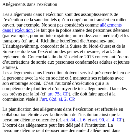
Allégements dans l’exécution
Les allégements dans l’exécution sont des assouplissements de
l’exécution de la sanction tels qu’un congé ou un transfert en milieu
ouvert, par exemple. Ne sont pas considérés comme
allégements
dans l’exécution
: le fait que la police amène des personnes détenues
(par exemple., pour un interrogatoire, un rendez-vous médical) et les
transports (cf. art. 4, Richtlinie betreffend die Ausgangs- und
Urlaubsgewährung, concordat de la Suisse du Nord-Ouest et de la
Suisse centrale sur l’exécution des peines et mesures, et art. 5 du
règlement du Concordat latin du 31 octobre 2013 concernant l’octroi
d’autorisations de sortie aux personnes condamnées adultes et jeunes
adultes).
Les allégements dans l’exécution doivent servir à préserver le lien de
la personne avec la vie en société et à maintenir ses relations avec
son entourage social. C’est l’autorité d’exécution qui a la
compétence de planifier et d’octroyer de tels allégements. Dans des
cas prévus par la loi (cf.
art. 75a CP
), elle doit faire appel à la
commission visée à l’
art. 62d, al. 2, CP
.
La planification des allégements dans l’exécution est effectuée en
collaboration étroite avec la direction de l’institution ainsi que la
personne détenue concernée (cf.
art. 84, al. 6
, et
art. 90, al. 4, CP
).
L’octroi des allégements peut être délégué à l’institution. La
personne détenue peut déposer une demande d’allégement dans