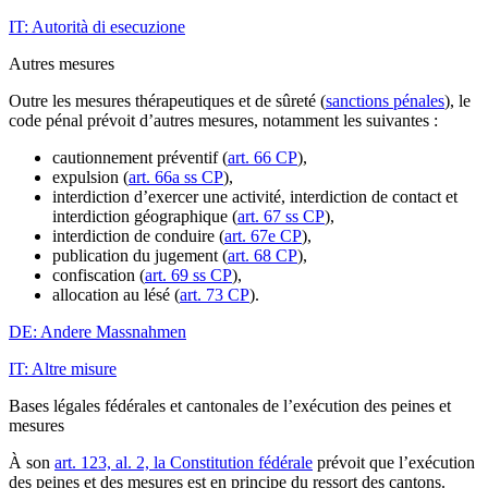
IT: Autorità di esecuzione
Autres mesures
Outre les mesures thérapeutiques et de sûreté (
sanctions pénales
), le
code pénal prévoit d’autres mesures, notamment les suivantes :
cautionnement préventif (
art. 66 CP
),
expulsion (
art. 66a ss CP
),
interdiction d’exercer une activité, interdiction de contact et
interdiction géographique (
art. 67 ss CP
),
interdiction de conduire (
art. 67e CP
),
publication du jugement (
art. 68 CP
),
confiscation (
art. 69 ss CP
),
allocation au lésé (
art. 73 CP
).
DE: Andere Massnahmen
IT: Altre misure
Bases légales fédérales et cantonales de l’exécution des peines et
mesures
À son
art. 123, al. 2, la Constitution fédérale
prévoit que l’exécution
des peines et des mesures est en principe du ressort des cantons.