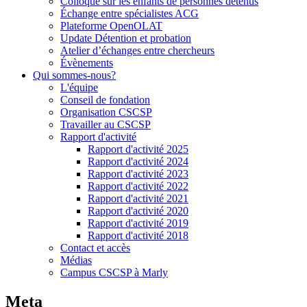
Colloque sur les enfants de personnes détenus
Échange entre spécialistes ACG
Plateforme OpenOLAT
Update Détention et probation
Atelier d’échanges entre chercheurs
Évènements
Qui sommes-nous?
L'équipe
Conseil de fondation
Organisation CSCSP
Travailler au CSCSP
Rapport d'activité
Rapport d'activité 2025
Rapport d'activité 2024
Rapport d'activité 2023
Rapport d'activité 2022
Rapport d'activité 2021
Rapport d'activité 2020
Rapport d'activité 2019
Rapport d'activité 2018
Contact et accès
Médias
Campus CSCSP à Marly
Meta