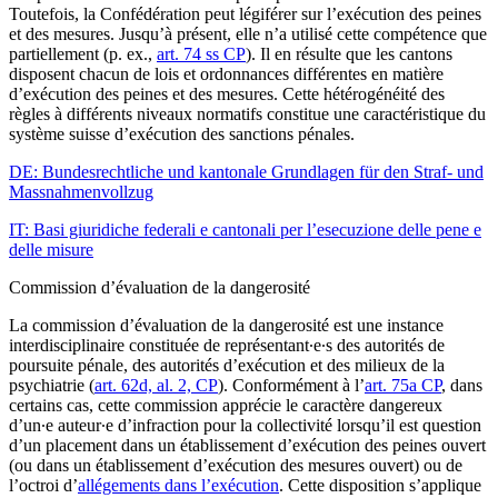
Toutefois, la Confédération peut légiférer sur l’exécution des peines
et des mesures. Jusqu’à présent, elle n’a utilisé cette compétence que
partiellement (p. ex.,
art. 74 ss CP
). Il en résulte que les cantons
disposent chacun de lois et ordonnances différentes en matière
d’exécution des peines et des mesures. Cette hétérogénéité des
règles à différents niveaux normatifs constitue une caractéristique du
système suisse d’exécution des sanctions pénales.
DE: Bundesrechtliche und kantonale Grundlagen für den Straf- und
Massnahmenvollzug
IT: Basi giuridiche federali e cantonali per l’esecuzione delle pene e
delle misure
Commission d’évaluation de la dangerosité
La commission d’évaluation de la dangerosité est une instance
interdisciplinaire constituée de représentant∙e∙s des autorités de
poursuite pénale, des autorités d’exécution et des milieux de la
psychiatrie (
art. 62d, al. 2, CP
). Conformément à l’
art. 75a CP
, dans
certains cas, cette commission apprécie le caractère dangereux
d’un∙e auteur∙e d’infraction pour la collectivité lorsqu’il est question
d’un placement dans un établissement d’exécution des peines ouvert
(ou dans un établissement d’exécution des mesures ouvert) ou de
l’octroi d’
allégements dans l’exécution
. Cette disposition s’applique