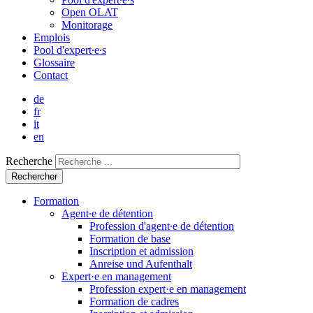
Open OLAT
Monitorage
Emplois
Pool d'expert∙e∙s
Glossaire
Contact
de
fr
it
en
Recherche
Formation
Agent∙e de détention
Profession d'agent∙e de détention
Formation de base
Inscription et admission
Anreise und Aufenthalt
Expert·e en management
Profession expert·e en management
Formation de cadres