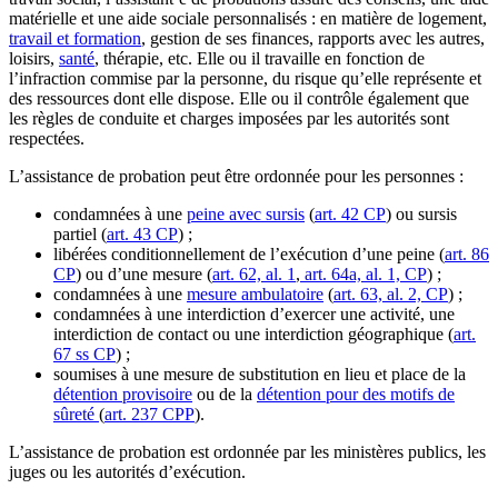
matérielle et une aide sociale personnalisés : en matière de logement,
travail et formation
, gestion de ses finances, rapports avec les autres,
loisirs,
santé
, thérapie, etc. Elle ou il travaille en fonction de
l’infraction commise par la personne, du risque qu’elle représente et
des ressources dont elle dispose. Elle ou il contrôle également que
les règles de conduite et charges imposées par les autorités sont
respectées.
L’assistance de probation peut être ordonnée pour les personnes :
condamnées à une
peine avec sursis
(
art. 42 CP
) ou sursis
partiel (
art. 43 CP
) ;
libérées conditionnellement de l’exécution d’une peine (
art. 86
CP
) ou d’une mesure (
art. 62, al. 1
,
art. 64a, al. 1, CP
) ;
condamnées à une
mesure ambulatoire
(
art. 63, al. 2, CP
) ;
condamnées à une interdiction d’exercer une activité, une
interdiction de contact ou une interdiction géographique (
art.
67 ss CP
) ;
soumises à une mesure de substitution en lieu et place de la
détention provisoire
ou de la
détention pour des motifs de
sûreté
(
art. 237 CPP
).
L’assistance de probation est ordonnée par les ministères publics, les
juges ou les autorités d’exécution.