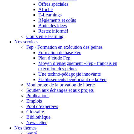
Offres spéciales
Affiche
E-Learnings
Règlements et coûts
Boîte des idées
Restez informé!
Cours en e-learning
Nos services
Fep - Formation en exécution des peines
Formation de base Fep
Plan d’étude Fep
Moyen d’enseignement «Fep» français en
exécution des peines
Une techno-pédagogie innovante
Établissements bénéficiant de la Fep
Monitorage de la privation de liberté
Soutien aux échanges et aux projets
Publications
Emplois
Pool d’expert∙e∙s
Glossaire
Bibliothèque
Newsletter
Nos thèmes
Santé