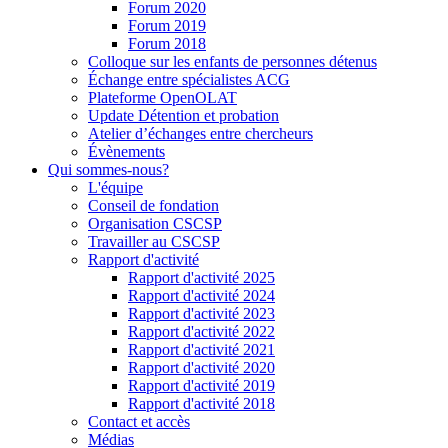
Forum 2020
Forum 2019
Forum 2018
Colloque sur les enfants de personnes détenus
Échange entre spécialistes ACG
Plateforme OpenOLAT
Update Détention et probation
Atelier d’échanges entre chercheurs
Évènements
Qui sommes-nous?
L'équipe
Conseil de fondation
Organisation CSCSP
Travailler au CSCSP
Rapport d'activité
Rapport d'activité 2025
Rapport d'activité 2024
Rapport d'activité 2023
Rapport d'activité 2022
Rapport d'activité 2021
Rapport d'activité 2020
Rapport d'activité 2019
Rapport d'activité 2018
Contact et accès
Médias