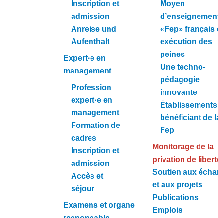
Inscription et
Moyen
admission
d’enseignemen
Anreise und
«Fep» français
Aufenthalt
exécution des
peines
Expert·e en
Une techno-
management
pédagogie
Profession
innovante
expert·e en
Établissements
management
bénéficiant de l
Formation de
Fep
cadres
Monitorage de la
Inscription et
privation de libert
admission
Soutien aux éch
Accès et
et aux projets
séjour
Publications
Examens et organe
Emplois
responsable