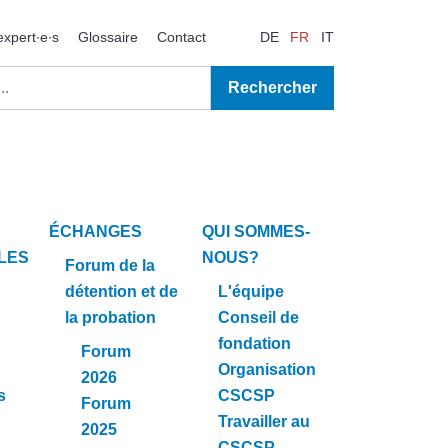
expert∙e∙s
Glossaire
Contact
DE
FR
IT
ÉCHANGES
QUI SOMMES-
LES
NOUS?
Forum de la
détention et de
L'équipe
la probation
Conseil de
fondation
Forum
Organisation
2026
s
CSCSP
Forum
Travailler au
2025
CSCSP