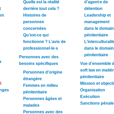
Quelle est la réalité
d'agent∙e de
t
derrière tout cela ?
détention
 en
Histoires de
Leadership et
personnes
management
concernées
dans le domain
Qu’est-ce qui
pénitentiaire
fonctionne ? L’avis de
L’interculturalit
professionnel·le·s
dans le domain
pénitentiaire
Personnes avec des
a
besoins spécifiques
Vue d’ensemble d
soft law en matiè
Personnes d'origine
pénitentiaire
étrangère
é
Mission et objecti
Femmes en milieu
anges
Organisation
pénitentiaire
Exécution
Personnes âgées et
Sanctions pénale
malades
Personnes avec des