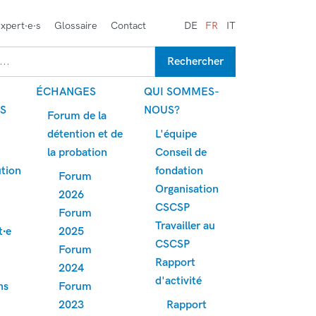
expert∙e∙s
Glossaire
Contact
DE
FR
IT
ÉCHANGES
QUI SOMMES-
S
NOUS?
Forum de la
détention et de
L'équipe
la probation
Conseil de
ution
fondation
Forum
Organisation
2026
CSCSP
Forum
Travailler au
t∙e
2025
CSCSP
Forum
Rapport
2024
d'activité
ns
Forum
2023
Rapport