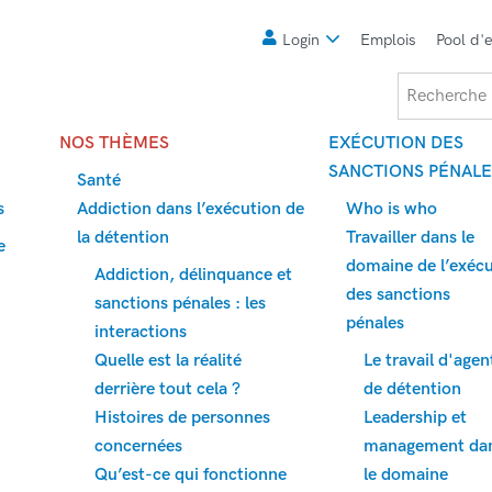
Meta
Login
Emplois
Pool d'
Recherche
NOS THÈMES
EXÉCUTION DES
SANCTIONS PÉNALE
Santé
s
Addiction dans l’exécution de
Who is who
la détention
Travailler dans le
e
domaine de l’exéc
Addiction, délinquance et
des sanctions
sanctions pénales : les
pénales
interactions
Quelle est la réalité
Le travail d'agen
derrière tout cela ?
de détention
Histoires de personnes
Leadership et
concernées
management da
Qu’est-ce qui fonctionne
le domaine