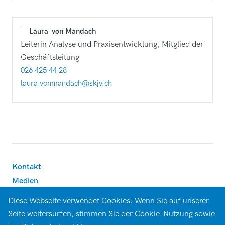
Laura
von Mandach
Leiterin Analyse und Praxisentwicklung, Mitglied der
Geschäftsleitung
026 425 44 28
laura.vonmandach@skjv.ch
Footer
Kontakt
Medien
Datenschutz
Diese Webseite verwendet Cookies. Wenn Sie auf unserer
Impressum
Seite weitersurfen, stimmen Sie der Cookie-Nutzung sowie
Newsletter