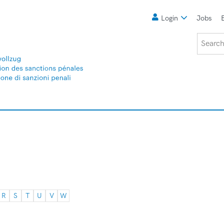
Meta
Login
Jobs
Search
R
S
T
U
V
W