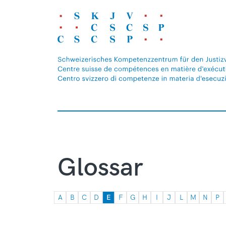
Glossar
A
B
C
D
E
F
G
H
I
J
L
M
N
P