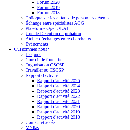
Forum 2020
Forum 2019
Forum 2018
Colloque sur les enfants de personnes détenus
Échange entre spécialistes ACG
Plateforme OpenOLAT
Update Détention et probation
Atelier d’échanges entre chercheurs
Évènements
Qui sommes-nous?
L'équipe
Conseil de fondation
Organisation CSCSP
Travailler au CSCSP
Rapport d'activité
Rapport d'activité 2025
Rapport d'activité 2024
Rapport d'activité 2023
Rapport d'activité 2022
Rapport d'activité 2021
Rapport d'activité 2020
Rapport d'activité 2019
Rapport d'activité 2018
Contact et accès
Médias