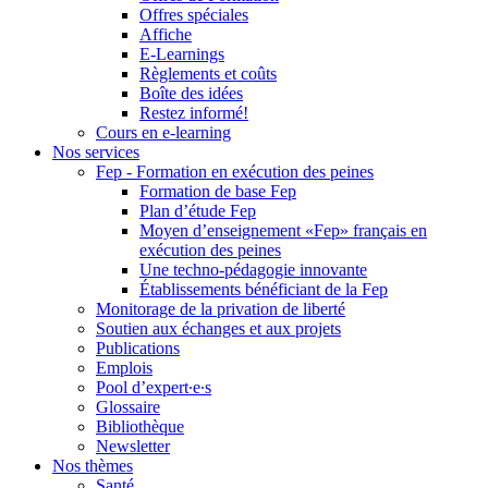
Offres spéciales
Affiche
E-Learnings
Règlements et coûts
Boîte des idées
Restez informé!
Cours en e-learning
Nos services
Fep - Formation en exécution des peines
Formation de base Fep
Plan d’étude Fep
Moyen d’enseignement «Fep» français en
exécution des peines
Une techno-pédagogie innovante
Établissements bénéficiant de la Fep
Monitorage de la privation de liberté
Soutien aux échanges et aux projets
Publications
Emplois
Pool d’expert∙e∙s
Glossaire
Bibliothèque
Newsletter
Nos thèmes
Santé