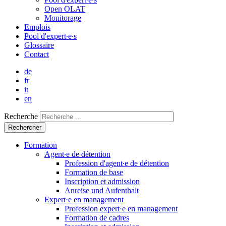
Open OLAT
Monitorage
Emplois
Pool d'expert∙e∙s
Glossaire
Contact
de
fr
it
en
Recherche
Formation
Agent∙e de détention
Profession d'agent∙e de détention
Formation de base
Inscription et admission
Anreise und Aufenthalt
Expert·e en management
Profession expert·e en management
Formation de cadres