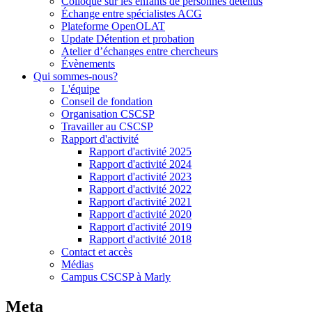
Colloque sur les enfants de personnes détenus
Échange entre spécialistes ACG
Plateforme OpenOLAT
Update Détention et probation
Atelier d’échanges entre chercheurs
Évènements
Qui sommes-nous?
L'équipe
Conseil de fondation
Organisation CSCSP
Travailler au CSCSP
Rapport d'activité
Rapport d'activité 2025
Rapport d'activité 2024
Rapport d'activité 2023
Rapport d'activité 2022
Rapport d'activité 2021
Rapport d'activité 2020
Rapport d'activité 2019
Rapport d'activité 2018
Contact et accès
Médias
Campus CSCSP à Marly
Meta