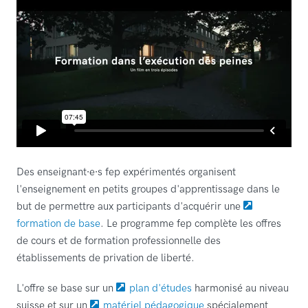
Des enseignant∙e∙s fep expérimentés organisent
l'enseignement en petits groupes d'apprentissage dans le
but de permettre aux participants d'acquérir une
formation de base
. Le programme fep complète les offres
de cours et de formation professionnelle des
établissements de privation de liberté.
L'offre se base sur un
plan d'études
harmonisé au niveau
suisse et sur un
matériel pédagogique
spécialement