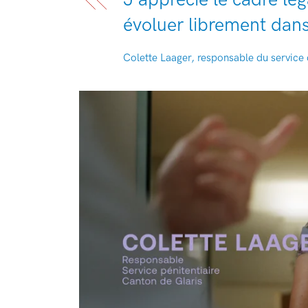
évoluer librement dan
Colette Laager, responsable du service