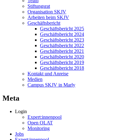
Team
Stiftungsrat
Organisation SKJV
Arbeiten beim SKJV
Geschäftsbericht
Geschäftsbericht 2025
Geschäftsbericht 2024
Geschäftsbericht 2023
Geschäftsbericht 2022
Geschäftsbericht 2021
Geschäftsbericht 2020
Geschäftsbericht 2019
Geschäftsbericht 2018
Kontakt und Anreise
Medien
Campus SKJV in Marly
Meta
Login
Expert:innenpool
Open OLAT
Monitoring
Jobs
Expert:innenpool