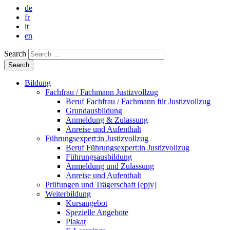
de
fr
it
en
Search
Bildung
Fachfrau / Fachmann Justizvollzug
Beruf Fachfrau / Fachmann für Justizvollzug
Grundausbildung
Anmeldung & Zulassung
Anreise und Aufenthalt
Führungsexpert:in Justizvollzug
Beruf Führungsexpert:in Justizvollzug
Führungsausbildung
Anmeldung und Zulassung
Anreise und Aufenthalt
Prüfungen und Trägerschaft [epjv]
Weiterbildung
Kursangebot
Spezielle Angebote
Plakat