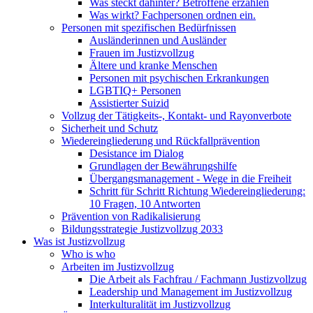
Was steckt dahinter? Betroffene erzählen
Was wirkt? Fachpersonen ordnen ein.
Personen mit spezifischen Bedürfnissen
Ausländerinnen und Ausländer
Frauen im Justizvollzug
Ältere und kranke Menschen
Personen mit psychischen Erkrankungen
LGBTIQ+ Personen
Assistierter Suizid
Vollzug der Tätigkeits-, Kontakt- und Rayonverbote
Sicherheit und Schutz
Wiedereingliederung und Rückfallprävention
Desistance im Dialog
Grundlagen der Bewährungshilfe
Übergangsmanagement - Wege in die Freiheit
Schritt für Schritt Richtung Wiedereingliederung:
10 Fragen, 10 Antworten
Prävention von Radikalisierung
Bildungsstrategie Justizvollzug 2033
Was ist Justizvollzug
Who is who
Arbeiten im Justizvollzug
Die Arbeit als Fachfrau / Fachmann Justizvollzug
Leadership und Management im Justizvollzug
Interkulturalität im Justizvollzug