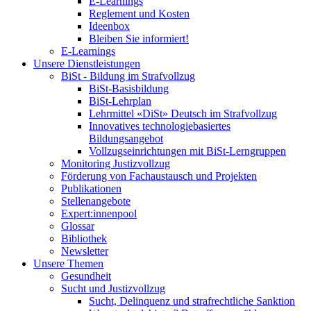
E-Learnings
Reglement und Kosten
Ideenbox
Bleiben Sie informiert!
E-Learnings
Unsere Dienstleistungen
BiSt - Bildung im Strafvollzug
BiSt-Basisbildung
BiSt-Lehrplan
Lehrmittel «DiSt» Deutsch im Strafvollzug
Innovatives technologiebasiertes
Bildungsangebot
Vollzugseinrichtungen mit BiSt-Lerngruppen
Monitoring Justizvollzug
Förderung von Fachaustausch und Projekten
Publikationen
Stellenangebote
Expert:innenpool
Glossar
Bibliothek
Newsletter
Unsere Themen
Gesundheit
Sucht und Justizvollzug
Sucht, Delinquenz und strafrechtliche Sanktion