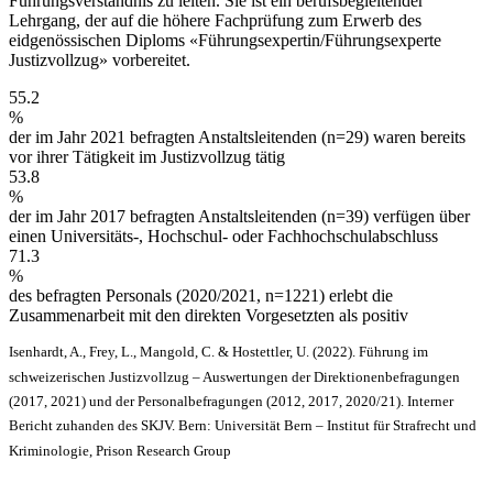
Führungsverständnis zu leiten. Sie ist ein berufsbegleitender
Lehrgang, der auf die höhere Fachprüfung zum Erwerb des
eidgenössischen Diploms «Führungsexpertin/Führungsexperte
Justizvollzug» vorbereitet.
55.2
%
der im Jahr 2021 befragten Anstaltsleitenden (n=29) waren bereits
vor ihrer Tätigkeit im Justizvollzug tätig
53.8
%
der im Jahr 2017 befragten Anstaltsleitenden (n=39) verfügen über
einen Universitäts-, Hochschul- oder Fachhochschulabschluss
71.3
%
des befragten Personals (2020/2021, n=1221) erlebt die
Zusammenarbeit mit den direkten Vorgesetzten als positiv
Isenhardt, A., Frey, L., Mangold, C. & Hostettler, U. (2022). Führung im
schweizerischen Justizvollzug – Auswertungen der Direktionenbefragungen
(2017, 2021) und der Personalbefragungen (2012, 2017, 2020/21). Interner
Bericht zuhanden des SKJV. Bern: Universität Bern – Institut für Strafrecht und
Kriminologie, Prison Research Group