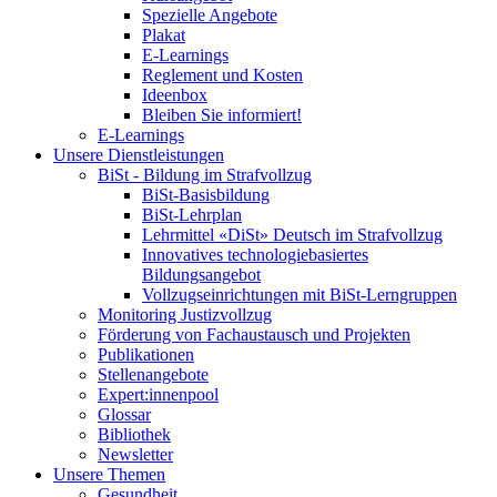
Spezielle Angebote
Plakat
E-Learnings
Reglement und Kosten
Ideenbox
Bleiben Sie informiert!
E-Learnings
Unsere Dienstleistungen
BiSt - Bildung im Strafvollzug
BiSt-Basisbildung
BiSt-Lehrplan
Lehrmittel «DiSt» Deutsch im Strafvollzug
Innovatives technologiebasiertes
Bildungsangebot
Vollzugseinrichtungen mit BiSt-Lerngruppen
Monitoring Justizvollzug
Förderung von Fachaustausch und Projekten
Publikationen
Stellenangebote
Expert:innenpool
Glossar
Bibliothek
Newsletter
Unsere Themen
Gesundheit