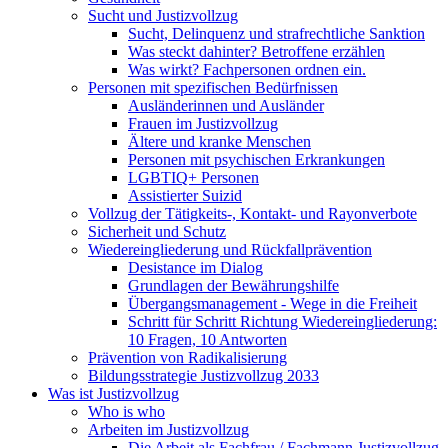
Sucht und Justizvollzug
Sucht, Delinquenz und strafrechtliche Sanktion
Was steckt dahinter? Betroffene erzählen
Was wirkt? Fachpersonen ordnen ein.
Personen mit spezifischen Bedürfnissen
Ausländerinnen und Ausländer
Frauen im Justizvollzug
Ältere und kranke Menschen
Personen mit psychischen Erkrankungen
LGBTIQ+ Personen
Assistierter Suizid
Vollzug der Tätigkeits-, Kontakt- und Rayonverbote
Sicherheit und Schutz
Wiedereingliederung und Rückfallprävention
Desistance im Dialog
Grundlagen der Bewährungshilfe
Übergangsmanagement - Wege in die Freiheit
Schritt für Schritt Richtung Wiedereingliederung:
10 Fragen, 10 Antworten
Prävention von Radikalisierung
Bildungsstrategie Justizvollzug 2033
Was ist Justizvollzug
Who is who
Arbeiten im Justizvollzug
Die Arbeit als Fachfrau / Fachmann Justizvollzug