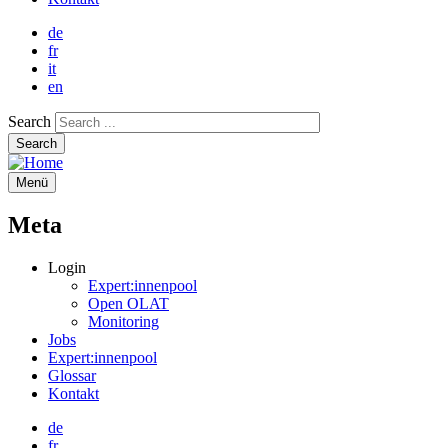
de
fr
it
en
Search
Menü
Meta
Login
Expert:innenpool
Open OLAT
Monitoring
Jobs
Expert:innenpool
Glossar
Kontakt
de
fr