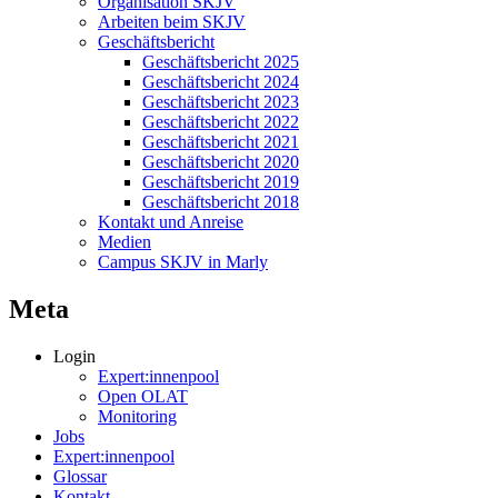
Organisation SKJV
Arbeiten beim SKJV
Geschäftsbericht
Geschäftsbericht 2025
Geschäftsbericht 2024
Geschäftsbericht 2023
Geschäftsbericht 2022
Geschäftsbericht 2021
Geschäftsbericht 2020
Geschäftsbericht 2019
Geschäftsbericht 2018
Kontakt und Anreise
Medien
Campus SKJV in Marly
Meta
Login
Expert:innenpool
Open OLAT
Monitoring
Jobs
Expert:innenpool
Glossar
Kontakt