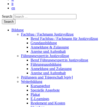
it
en
Search
Bildung
Fachfrau / Fachmann Justizvollzug
Beruf Fachfrau / Fachmann für Justizvollzug
Grundausbildung
Anmeldung & Zulassung
Anreise und Aufenthalt
Führungsexpert:in Justizvollzug
Beruf Führungsexpert:in Justizvollzug
Führungsausbildung
Anmeldung und Zulassung
Anreise und Aufenthalt
Prüfungen und Trägerschaft [epjv]
Weiterbildung
Kursangebot
Spezielle Angebote
Plakat
E-Learnings
Reglement und Kosten