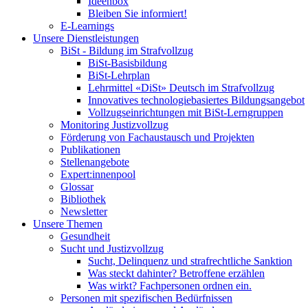
Ideenbox
Bleiben Sie informiert!
E-Learnings
Unsere Dienstleistungen
BiSt - Bildung im Strafvollzug
BiSt-Basisbildung
BiSt-Lehrplan
Lehrmittel «DiSt» Deutsch im Strafvollzug
Innovatives technologiebasiertes Bildungsangebot
Vollzugseinrichtungen mit BiSt-Lerngruppen
Monitoring Justizvollzug
Förderung von Fachaustausch und Projekten
Publikationen
Stellenangebote
Expert:innenpool
Glossar
Bibliothek
Newsletter
Unsere Themen
Gesundheit
Sucht und Justizvollzug
Sucht, Delinquenz und strafrechtliche Sanktion
Was steckt dahinter? Betroffene erzählen
Was wirkt? Fachpersonen ordnen ein.
Personen mit spezifischen Bedürfnissen