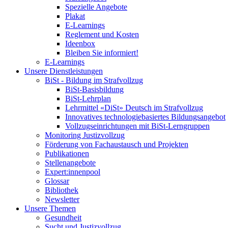
Spezielle Angebote
Plakat
E-Learnings
Reglement und Kosten
Ideenbox
Bleiben Sie informiert!
E-Learnings
Unsere Dienstleistungen
BiSt - Bildung im Strafvollzug
BiSt-Basisbildung
BiSt-Lehrplan
Lehrmittel «DiSt» Deutsch im Strafvollzug
Innovatives technologiebasiertes Bildungsangebot
Vollzugseinrichtungen mit BiSt-Lerngruppen
Monitoring Justizvollzug
Förderung von Fachaustausch und Projekten
Publikationen
Stellenangebote
Expert:innenpool
Glossar
Bibliothek
Newsletter
Unsere Themen
Gesundheit
Sucht und Justizvollzug