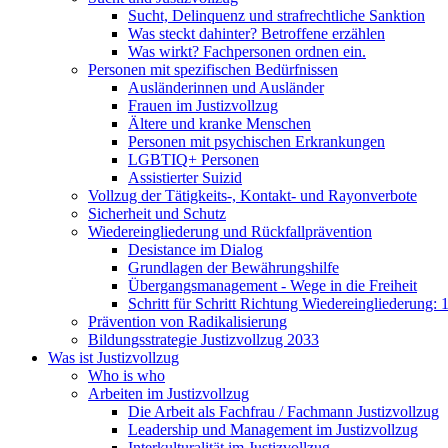
Sucht, Delinquenz und strafrechtliche Sanktion
Was steckt dahinter? Betroffene erzählen
Was wirkt? Fachpersonen ordnen ein.
Personen mit spezifischen Bedürfnissen
Ausländerinnen und Ausländer
Frauen im Justizvollzug
Ältere und kranke Menschen
Personen mit psychischen Erkrankungen
LGBTIQ+ Personen
Assistierter Suizid
Vollzug der Tätigkeits-, Kontakt- und Rayonverbote
Sicherheit und Schutz
Wiedereingliederung und Rückfallprävention
Desistance im Dialog
Grundlagen der Bewährungshilfe
Übergangsmanagement - Wege in die Freiheit
Schritt für Schritt Richtung Wiedereingliederung:
Prävention von Radikalisierung
Bildungsstrategie Justizvollzug 2033
Was ist Justizvollzug
Who is who
Arbeiten im Justizvollzug
Die Arbeit als Fachfrau / Fachmann Justizvollzug
Leadership und Management im Justizvollzug
Interkulturalität im Justizvollzug