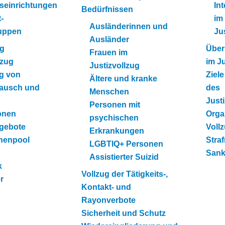
seinrichtungen
Int
Bedürfnissen
-
im
Ausländerinnen und
uppen
Ju
Ausländer
ng
Über
Frauen im
lzug
im J
Justizvollzug
g von
Ziel
Ältere und kranke
ausch und
des
Menschen
Just
Personen mit
onen
Orga
psychischen
ngebote
Voll
Erkrankungen
nnenpool
Straf
LGBTIQ+ Personen
Sank
Assistierter Suizid
k
Vollzug der Tätigkeits-,
r
Kontakt- und
Rayonverbote
Sicherheit und Schutz