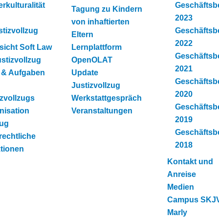
erkulturalität
Geschäftsbe
Tagung zu Kindern
2023
von inhaftierten
stizvollzug
Geschäftsbe
Eltern
2022
sicht Soft Law
Lernplattform
Geschäftsbe
ustizvollzug
OpenOLAT
2021
e & Aufgaben
Update
Geschäftsbe
Justizvollzug
2020
izvollzugs
Werkstattgespräch
Geschäftsbe
nisation
Veranstaltungen
2019
zug
Geschäftsbe
rechtliche
2018
tionen
Kontakt und
Anreise
Medien
Campus SKJV
Marly