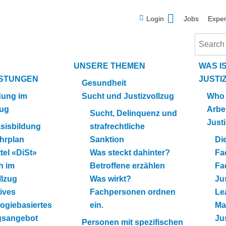
Meta
Login
Jobs
Exper
Search
UNSERE THEMEN
WAS I
ISTUNGEN
JUSTI
Gesundheit
ldung im
Sucht und Justizvollzug
Who 
zug
Arbe
Sucht, Delinquenz und
Just
sisbildung
strafrechtliche
hrplan
Sanktion
Die
tel «DiSt»
Was steckt dahinter?
Fa
h im
Betroffene erzählen
Fa
llzug
Was wirkt?
Ju
ives
Fachpersonen ordnen
Le
ogiebasiertes
ein.
Ma
gsangebot
Ju
Personen mit spezifischen