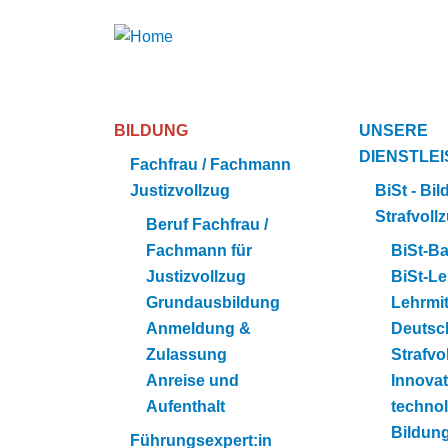
BILDUNG
UNSERE
DIENSTLE
Fachfrau / Fachmann
Justizvollzug
BiSt - Bi
Strafvoll
Beruf Fachfrau /
Fachmann für
BiSt-Ba
Justizvollzug
BiSt-Le
Grundausbildung
Lehrmit
Anmeldung &
Deutsc
Zulassung
Strafvo
Anreise und
Innovat
Aufenthalt
technol
Bildun
Führungsexpert:in