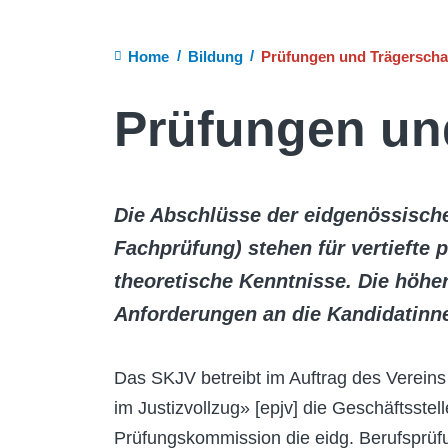
Breadcrumb
Home
Bildung
Prüfungen und Trägerschaf
Prüfungen und
Die Abschlüsse der eidgenössisch
Fachprüfung) stehen für vertiefte 
theoretische Kenntnisse. Die höher
Anforderungen an die Kandidatinne
Das SKJV betreibt im Auftrag des Vereins
im Justizvollzug» [epjv] die Geschäftsstel
Prüfungskommission die eidg. Berufsprüfu