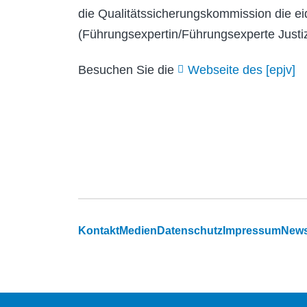
die Qualitätssicherungskommission die e
(Führungsexpertin/Führungsexperte Justiz
Besuchen Sie die
Webseite des [epjv]
Footer
Kontakt
Medien
Datenschutz
Impressum
News