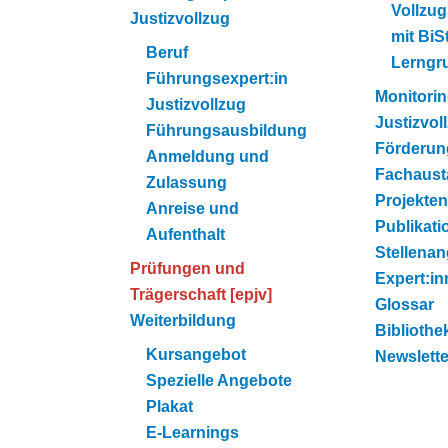
Vollzug
Justizvollzug
mit BiSt
Beruf
Lerngr
Führungsexpert:in
Monitori
Justizvollzug
Justizvol
Führungsausbildung
Förderun
Anmeldung und
Fachaust
Zulassung
Projekten
Anreise und
Publikati
Aufenthalt
Stellena
Prüfungen und
Expert:i
Trägerschaft [epjv]
Glossar
Weiterbildung
Bibliothe
Kursangebot
Newslette
Spezielle Angebote
Plakat
E-Learnings