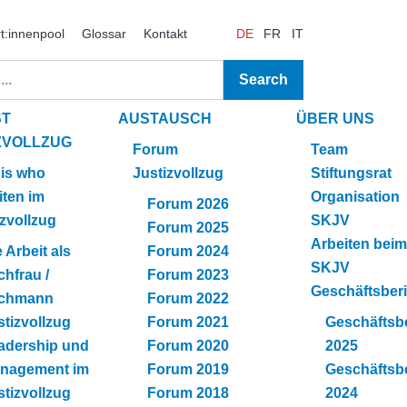
t:innenpool
Glossar
Kontakt
DE
FR
IT
ST
AUSTAUSCH
ÜBER UNS
ZVOLLZUG
Forum
Team
is who
Justizvollzug
Stiftungsrat
iten im
Organisation
Forum 2026
izvollzug
SKJV
Forum 2025
Arbeiten beim
 Arbeit als
Forum 2024
SKJV
chfrau /
Forum 2023
Geschäftsberi
chmann
Forum 2022
stizvollzug
Forum 2021
Geschäftsbe
adership und
Forum 2020
2025
nagement im
Forum 2019
Geschäftsbe
stizvollzug
Forum 2018
2024