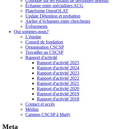
Colloque sur les enfants de personnes détenus
Échange entre spécialistes ACG
Plateforme OpenOLAT
Update Détention et probation
Atelier d’échanges entre chercheurs
Évènements
Qui sommes-nous?
L'équipe
Conseil de fondation
Organisation CSCSP
Travailler au CSCSP
Rapport d'activité
Rapport d'activité 2025
Rapport d'activité 2024
Rapport d'activité 2023
Rapport d'activité 2022
Rapport d'activité 2021
Rapport d'activité 2020
Rapport d'activité 2019
Rapport d'activité 2018
Contact et accès
Médias
Campus CSCSP à Marly
Meta