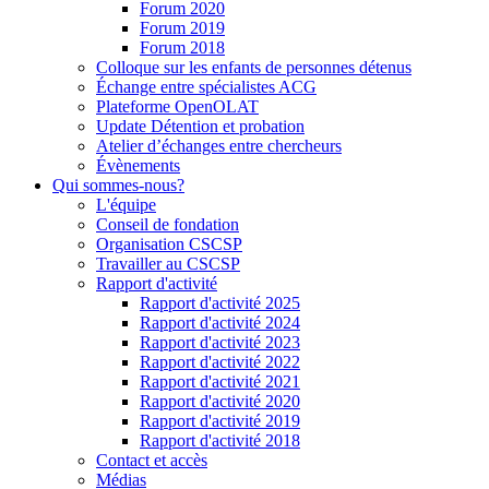
Forum 2020
Forum 2019
Forum 2018
Colloque sur les enfants de personnes détenus
Échange entre spécialistes ACG
Plateforme OpenOLAT
Update Détention et probation
Atelier d’échanges entre chercheurs
Évènements
Qui sommes-nous?
L'équipe
Conseil de fondation
Organisation CSCSP
Travailler au CSCSP
Rapport d'activité
Rapport d'activité 2025
Rapport d'activité 2024
Rapport d'activité 2023
Rapport d'activité 2022
Rapport d'activité 2021
Rapport d'activité 2020
Rapport d'activité 2019
Rapport d'activité 2018
Contact et accès
Médias