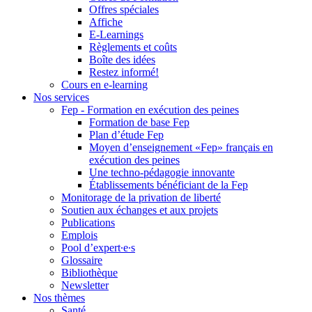
Offres spéciales
Affiche
E-Learnings
Règlements et coûts
Boîte des idées
Restez informé!
Cours en e-learning
Nos services
Fep - Formation en exécution des peines
Formation de base Fep
Plan d’étude Fep
Moyen d’enseignement «Fep» français en
exécution des peines
Une techno-pédagogie innovante
Établissements bénéficiant de la Fep
Monitorage de la privation de liberté
Soutien aux échanges et aux projets
Publications
Emplois
Pool d’expert∙e∙s
Glossaire
Bibliothèque
Newsletter
Nos thèmes
Santé