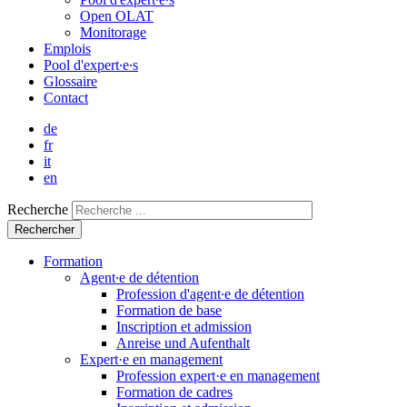
Open OLAT
Monitorage
Emplois
Pool d'expert∙e∙s
Glossaire
Contact
de
fr
it
en
Recherche
Formation
Agent∙e de détention
Profession d'agent∙e de détention
Formation de base
Inscription et admission
Anreise und Aufenthalt
Expert·e en management
Profession expert·e en management
Formation de cadres