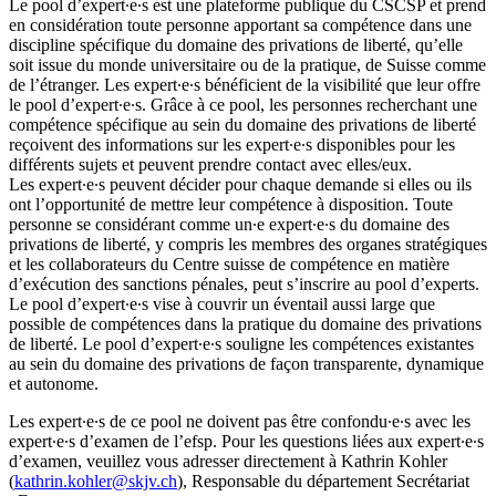
Le pool d’expert∙e∙s est une plateforme publique du CSCSP et prend
en considération toute personne apportant sa compétence dans une
discipline spécifique du domaine des privations de liberté, qu’elle
soit issue du monde universitaire ou de la pratique, de Suisse comme
de l’étranger. Les expert∙e∙s bénéficient de la visibilité que leur offre
le pool d’expert∙e∙s. Grâce à ce pool, les personnes recherchant une
compétence spécifique au sein du domaine des privations de liberté
reçoivent des informations sur les expert∙e∙s disponibles pour les
différents sujets et peuvent prendre contact avec elles/eux.
Les expert∙e∙s peuvent décider pour chaque demande si elles ou ils
ont l’opportunité de mettre leur compétence à disposition. Toute
personne se considérant comme un∙e expert∙e∙s du domaine des
privations de liberté, y compris les membres des organes stratégiques
et les collaborateurs du Centre suisse de compétence en matière
d’exécution des sanctions pénales, peut s’inscrire au pool d’experts.
Le pool d’expert∙e∙s vise à couvrir un éventail aussi large que
possible de compétences dans la pratique du domaine des privations
de liberté. Le pool d’expert∙e∙s souligne les compétences existantes
au sein du domaine des privations de façon transparente, dynamique
et autonome.
Les expert∙e∙s de ce pool ne doivent pas être confondu∙e∙s avec les
expert∙e∙s d’examen de l’efsp. Pour les questions liées aux expert∙e∙s
d’examen, veuillez vous adresser directement à Kathrin Kohler
(
kathrin.kohler@skjv.ch
), Responsable du département Secrétariat