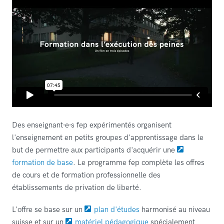
Des enseignant∙e∙s fep expérimentés organisent
l'enseignement en petits groupes d'apprentissage dans le
but de permettre aux participants d'acquérir une
formation de base
. Le programme fep complète les offres
de cours et de formation professionnelle des
établissements de privation de liberté.
L'offre se base sur un
plan d'études
harmonisé au niveau
suisse et sur un
matériel pédagogique
spécialement