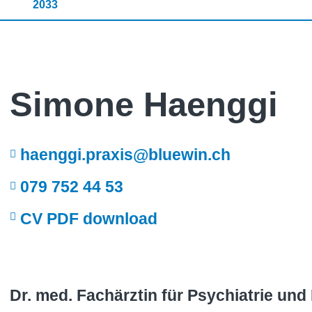
2033
Simone Haenggi
haenggi.praxis@bluewin.ch
079 752 44 53
CV PDF download
Dr. med. Fachärztin für Psychiatrie un