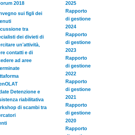
orum 2018
2025
Rapporto
vegno sui figli dei
di gestione
enuti
2024
cussione tra
Rapporto
cialisti dei divieti di
di gestione
rcitare un’attività,
2023
re contatti e di
Rapporto
edere ad aree
di gestione
erminate
2022
ttaforma
Rapporto
enOLAT
di gestione
ate Detenzione e
2021
istenza riabilitativa
Rapporto
kshop di scambi tra
di gestione
ercatori
2020
nti
Rapporto