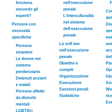
funziona
nell’esecuzione
F
secondo gli
penale
Con
esperti?
L’interculturalità
det
nel sistema
Persone con
Dis
dell’esecuzione
necessità
spe
penale
specifiche
ese
La soft law
ave
Persone
nell’esecuzione
acc
straniere
penale
det
Le donne nel
Obiettivi e
Pia
sistema
compiti
Op
penitenziario
Organizzazione
Upd
Detenuti anziani
Esecuzione
Ass
e malati
Sanzioni penali
Wor
Persone affette
Statistiche
ric
da disturbi
Eve
mentali
LGBTIQ+