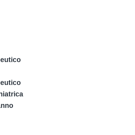
peutico
peutico
hiatrica
anno