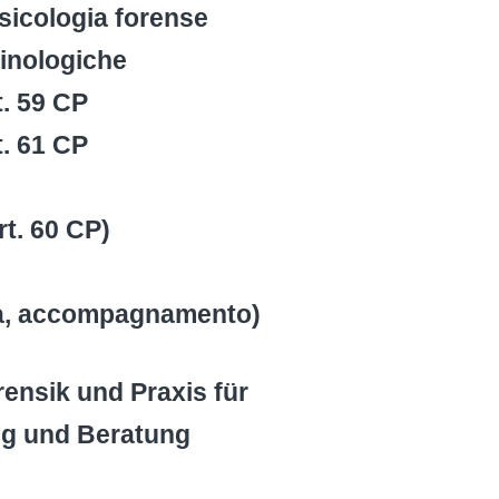
psicologia forense
minologiche
t. 59 CP
t. 61 CP
t. 60 CP)
za, accompagnamento)
ensik und Praxis für
ng und Beratung