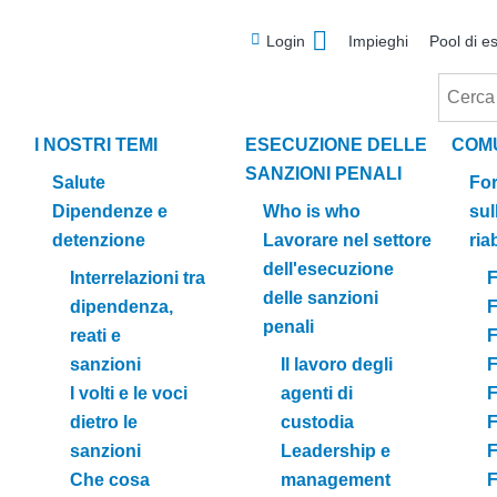
Meta
Login
Impieghi
Pool di es
Cerca
I NOSTRI TEMI
ESECUZIONE DELLE
COM
SANZIONI PENALI
Salute
For
Dipendenze e
Who is who
sul
detenzione
Lavorare nel settore
riab
dell'esecuzione
Interrelazioni tra
F
delle sanzioni
dipendenza,
F
penali
reati e
F
sanzioni
Il lavoro degli
F
I volti e le voci
agenti di
F
dietro le
custodia
F
sanzioni
Leadership e
F
Che cosa
management
F